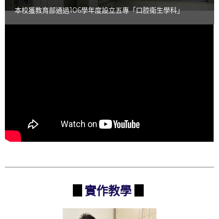
牙科模擬專業教室(C405)
▊
實作教學
▊